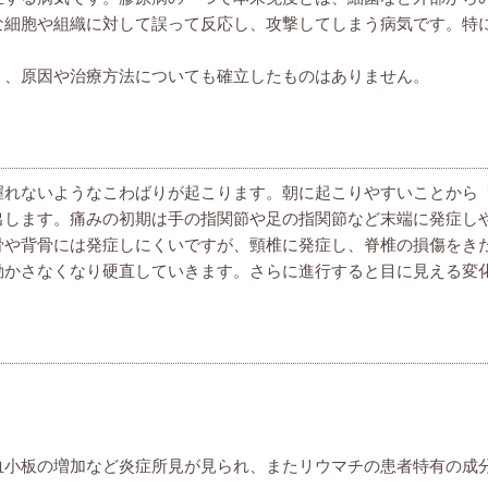
な細胞や組織に対して誤って反応し、攻撃してしまう病気です。特
く、原因や治療方法についても確立したものはありません。
握れないようなこわばりが起こります。朝に起こりやすいことから
出します。痛みの初期は手の指関節や足の指関節など末端に発症し
骨や背骨には発症しにくいですが、頸椎に発症し、脊椎の損傷をき
動かさなくなり硬直していきます。さらに進行すると目に見える変
）
血小板の増加など炎症所見が見られ、またリウマチの患者特有の成