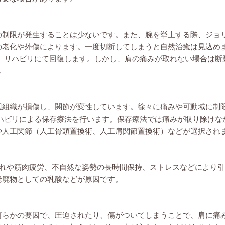
の制限が発生することは少ないです。また、腕を挙上する際、ジョ
の老化や外傷によります。一度切断してしまうと自然治癒は見込め
射、リハビリにて回復します。しかし、肩の痛みが取れない場合は断
。
辺組織が損傷し、関節が変性しています。徐々に痛みや可動域に制
リハビリによる保存療法を行います。保存療法では痛みが取り除けな
や人工関節（人工骨頭置換術、人工肩関節置換術）などが選択され
疲れや筋肉疲労、不自然な姿勢の長時間保持、ストレスなどにより
老廃物としての乳酸などが原因です。
何らかの要因で、圧迫されたり、傷がついてしまうことで、肩に痛