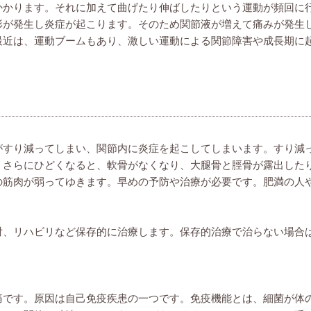
かかります。それに加えて曲げたり伸ばしたりという運動が頻回に
形が発生し炎症が起こります。そのため関節液が増えて痛みが発生
最近は、運動ブームもあり、激しい運動による関節障害や成長期に
がすり減ってしまい、関節内に炎症を起こしてしまいます。すり減
。さらにひどくなると、軟骨がなくなり、大腿骨と脛骨が露出した
の筋肉が弱ってゆきます。早めの予防や治療が必要です。肥満の人
射、リハビリなど保存的に治療します。保存的治療で治らない場合
痛です。原因は自己免疫疾患の一つです。免疫機能とは、細菌が体