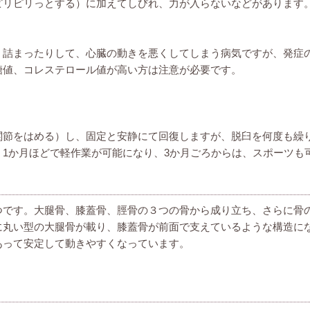
ピリピリっとする）に加えてしびれ、力が入らないなどがあります
、詰まったりして、心臓の動きを悪くしてしまう病気ですが、発症
糖値、コレステロール値が高い方は注意が必要です。
節をはめる）し、固定と安静にて回復しますが、脱臼を何度も繰り
、1か月ほどで軽作業が可能になり、3か月ごろからは、スポーツも
つです。大腿骨、膝蓋骨、脛骨の３つの骨から成り立ち、さらに骨
に丸い型の大腿骨が載り、膝蓋骨が前面で支えているような構造に
あって安定して動きやすくなっています。