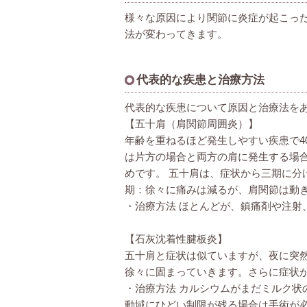
様々な原因により関節に炎症が起こっ
法が変わってきます。
代表的な疾患と治療方法
代表的な疾患について原因と治療法を
【五十肩（肩関節周囲炎）】
年齢を重ねるほど発生しやすい疾患で4
は片方の場合と両方の肩に発生する場
めです。 五十肩は、症状から三期に分
期：徐々に痛みは減るが、肩関節は動き
・治療方法 ほとんどが、鎮痛剤や注
【石灰沈着性腱板炎】
五十肩と症状は似ていますが、夜に突
徐々に固まっていきます。さらに症状
・治療方法 カルシウムがまだミルク状
動域にひどい制限が残る場合は手術が