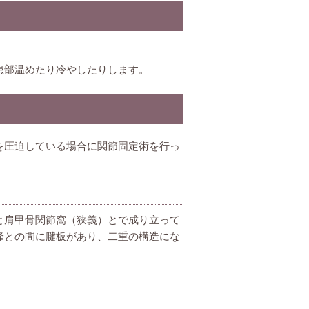
患部温めたり冷やしたりします。
を圧迫している場合に関節固定術を行っ
と肩甲骨関節窩（狭義）とで成り立って
峰との間に腱板があり、二重の構造にな