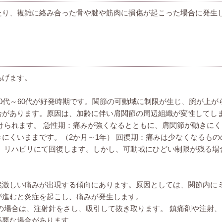
たり、複雑に絡み合った骨や腱や筋肉に損傷が起こった場合に発生
あげます。
0代～60代が好発時期です。関節の可動域に制限が生じ、腕が上
合があります。原因は、加齢に伴い肩関節の周辺組織が変性してし
けられます。 急性期：痛みが強くなるとともに、肩関節が動きにく
にくいままです。（2か月～1年） 回復期：痛みは少なくなるも
射、リハビリにて回復します。しかし、可動域にひどい制限が残る場
然激しい痛みが出現する傾向にあります。原因としては、関節内に
が進むと炎症を起こし、痛みが発生します。
の場合は、注射針をさし、吸引して抜き取ります。 鎮痛剤や注射
必要な場合があります。