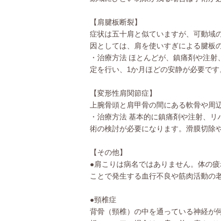
【肩腱板断裂】
症状は五十肩と似ていますが、可動域
因としては、肩を使いすぎによる腱板
・治療方法 ほとんどが、鎮痛剤や注
定を行い、1か月ほどの安静が必要です
【変形性肩関節症】
上腕骨頭と肩甲骨の間にある軟骨や周
・治療方法 基本的に鎮痛剤や注射、
術の検討が必要になります。滑膜切除
【その他】
●肩こりは病名ではありません。体の
ことで発生する血行不良や筋肉活動の
●頸椎症
背骨（頸椎）の中を通っている神経が