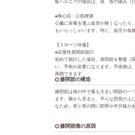
板ヘルニアの場合は、肩、首の痛み（
●狭心症・心筋梗塞
心臓に栄養を運ぶ血管が狭くなったり
もいらっしゃいます。特に、血圧や血
【スポーツ外傷】
●反復性肩関節脱臼
初めて脱臼した場合、肩関節を整復（関
い、手術が必要になります。手術後は
再開できます。
膝関節の構造
膝関節は体の中で最も大きい関節の一
ます。横から見ると、平らな脛骨の上
なため、骨と骨の間に靭帯や半月板が
膝関節痛の原因