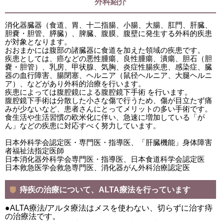
外科紹介
消化器臓器（食道、胃、十二指腸、小腸、大腸、肛門、肝臓、
胆嚢・胆管、膵臓）、脾臓、腹膜、腹壁に発生する外科的疾患
が対象となります。
おおまかには腹部の諸臓器に食道を加えた領域の疾患です。
疾患としては、癌などの悪性腫瘍、良性腫瘍、潰瘍、胆石（胆
嚢・胆管）、乳房、甲状腺、気胸、炎症性腸疾患、感染症、臓
器の血行障害、腸閉塞、ヘルニア（鼠径ヘルニア、大腿ヘルニ
ア）、などがあり外科的治療を行います。
疾患によっては腹腔鏡による腹腔鏡下手術 を行います。
腹腔鏡下手術は分散した小さな傷で行うため、傷が目立たず痛
みが少ないなど、患者さんにとってメリットの多い手術です。
食生活や生活習慣の欧米化に伴い、急速に増加している「が
ん」などの疾患に対応すべく努力しています。
日本外科学会認定医・専門医・指導医、「肝臓機能」身体障害
者福祉法指定医師
日本消化器外科学会専門医・指導医、日本食道科学会認定医
日本救急医学会救急専門医、消化器がん外科治療認定医
痔疾の治療について、ALTA療法を行っています
●ALTA療法/アルタ療法はメスを使わない、切らずに治す痔
の治療法です。