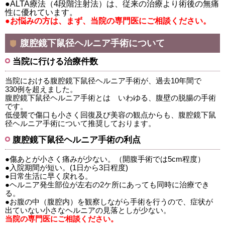
●ALTA療法（4段階注射法）は、従来の治療より術後の無痛
性に優れています。
●お悩みの方は、まず、当院の専門医にご相談ください。
腹腔鏡下鼠径ヘルニア手術について
当院に行ける治療件数
当院における腹腔鏡下鼠径ヘルニア手術が、過去10年間で
330例を超えました。
腹腔鏡下鼠径ヘルニア手術とは いわゆる、腹壁の脱腸の手術
です。
低侵襲で傷口も小さく回復及び美容の観点からも、腹腔鏡下鼠
径ヘルニア手術について推奨しております。
腹腔鏡下鼠径ヘルニア手術の利点
●傷あとが小さく痛みが少ない。（開腹手術では5cm程度）
●入院期間が短い。(1日から3日程度)
●日常生活に早く戻れる。
●ヘルニア発生部位が左右の2ケ所にあっても同時に治療でき
る。
●お腹の中（腹腔内）を観察しながら手術を行うので、症状が
出ていない小さなヘルニアの見落としが少ない。
当院の専門医にご相談ください。