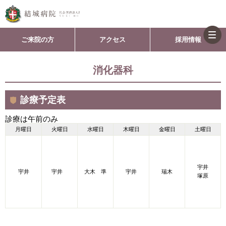
togg
ご来院の方
アクセス
採用情報
消化器科
診療予定表
診療は午前のみ
月曜日
火曜日
水曜日
木曜日
金曜日
土曜日
宇井
宇井
宇井
大木 準
宇井
瑞木
塚原