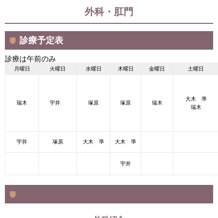
外科・肛門
診療予定表
診療は午前のみ
月曜日
火曜日
水曜日
木曜日
金曜日
土曜日
大木 準
瑞木
宇井
塚原
塚原
瑞木
瑞木
宇井
塚原
大木 準
大木 準
宇井