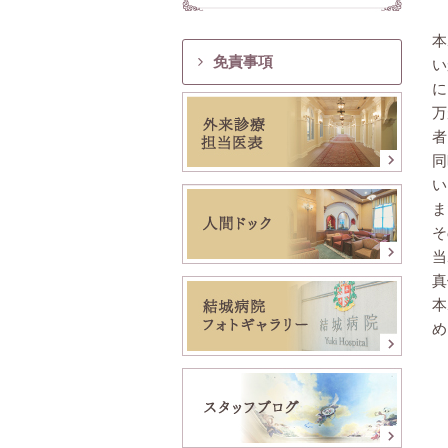
本
免責事項
い
に
万
者
同
い
ま
そ
当
真
本
め