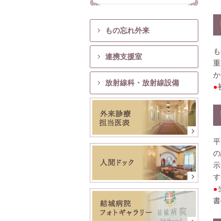
もの忘れ外来
も
連携支援室
重
か
放射線科・放射線設備
●
平
の
示
す
●
書