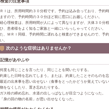
検査の注意事項
ＲＩは、所用時間約３０分程です。予約は込み合っており、予約
ますので、予約時間の３０分ほど前に窓口にお越しください。
経心理検査は、所用時間が人によって異なりますが、大体３０分
ひ、患者様をよく知るご家族と一緒にいらっしゃってください。
た、ＭＲＩ同様、予約時間に遅れると検査ができませんので、予
い。
次のような症状はありませんか？
記憶があやふや
何度も同じことを言ったり、同じことを聞いたりする。
約束した日時を忘れてしまう。または、約束したことそのものを
最近の出来事を思い出せない（食事をとったかどうか覚えていな
物をなくしたり、置き忘れたりする。
ガス栓の締め忘れ、水道の出しっぱなしが目立つようになった。
「身の回の物の名前」が思い出せなくなった。