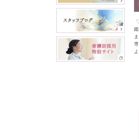
「
鑑
ま
専
よ