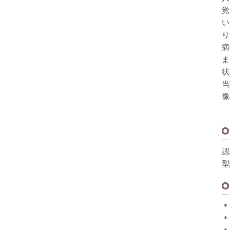
覚
い
り
病
ま
状
当
像
認
型
＊
＊