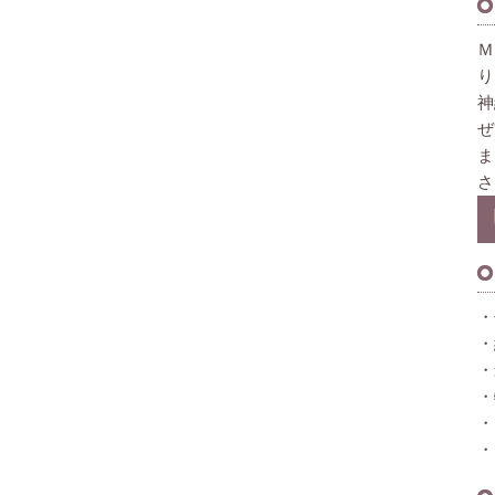
Ｍ
り
神
ぜ
ま
さ
・
・
・
・
・
・