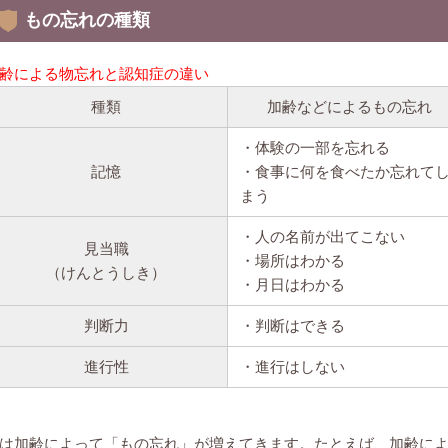
もの忘れの種類
齢による物忘れと認知症の違い
種類
加齢などによるもの忘れ
・体験の一部を忘れる
記憶
・食事に何を食べたか忘れて
まう
・人の名前が出てこない
見当職
・場所はわかる
（けんとうしき）
・月日はわかる
判断力
・判断はできる
進行性
・進行はしない
は加齢によって「もの忘れ」が増えてきます。たとえば、加齢に