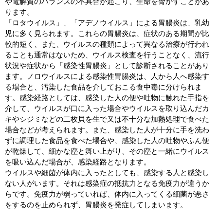
や電解質のバランスの不具合が起こり、生命を脅かすことがあ
ります。
「ロタウイルス」、「アデノウイルス」による胃腸炎は、乳幼
児に多く見られます。これらの胃腸炎は、症状のある期間が比
較的短く、また、ウイルスの種類によって異なる治療が行われ
ることも通常はないため、ウイルス検査を行うことなく、流行
状況や症状から「感染性胃腸炎」として診断されることがあり
ます。ノロウイルスによる感染性胃腸炎は、人から人へ感染す
る場合と、汚染した食品を介しておこる食中毒に分けられま
す。感染経路としては、感染した人の便や吐物に触れた手指を
介して、ウイルスが口に入った場合やウイルスを取り込んだカ
キやシジミなどの二枚貝を生で又は不十分な加熱処理で食べた
場合などが考えられます。また、感染した人が十分に手を洗わ
ずに調理した食品を食べた場合や、感染した人の吐物やふん便
が乾燥して、細かな塵と舞い上がり、その塵と一緒にウイルス
を吸い込んだ場合が、感染経路となります。
ウイルスや細菌が体内に入ったとしても、感染する人と感染し
ない人がいます。それは感染症の抵抗力となる免疫力が違うか
らです。免疫力が弱っていれば、体内に入ってくる細菌が悪さ
をするのを止められず、胃腸炎を発症してしまいます。