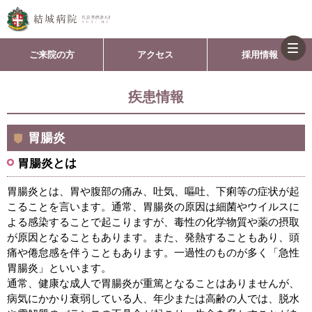
togg
ご来院の方
アクセス
採用情報
navi
疾患情報
胃腸炎
胃腸炎とは
胃腸炎とは、胃や腹部の痛み、吐気、嘔吐、下痢等の症状が起
こることを言います。通常、胃腸炎の原因は細菌やウイルスに
よる感染することで起こりますが、毒性の化学物質や薬の摂取
が原因となることもあります。また、発熱することもあり、頭
痛や倦怠感を伴うこともあります。一過性のものが多く「急性
胃腸炎」といいます。
通常、健康な成人で胃腸炎が重篤となることはありませんが、
病気にかかり衰弱している人、年少または高齢の人では、脱水