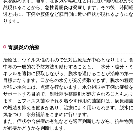
状を認めます。通常、吐き気や嘔吐など口に近い側の症状が突
然現れることから、急性胃腸炎は発症します。その後、時間経
過と共に、下痢や腹痛など肛門側に近い症状が現れるようにな
ります。
胃腸炎の治療
治療は、ウイルス性のものでは対症療法が中心となります。食
中毒の一般的な予防方法を励行することと、 水分・糖分・ミ
ネラルを適切に摂取しながら、脱水を避けることが治療の第一
目標になります。口からの水分が充分摂取できず、脱水の程度
が強い場合には、点滴を行ないます。水分摂取や下痢の症状を
サポートする目的で、制吐剤や整腸剤が処方されることもあり
ます。ビフィズス菌やそれを増やす作用の菌製剤は、病原細菌
の増殖を抑える働きがあり、治療によく用いられます。脱水に
気をつけ、水分補給をこまめに行います。
また、症状や合併症の有無などを適宜判断しながら、抗生物質
が必要かどうかを判断します。