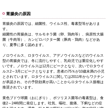
胃腸炎の原因
胃腸炎の原因では、細菌性、ウイルス性、毒素型等がありま
す。
細菌性の胃腸炎は、サルモネラ菌（卵、鶏肉等）、病原性大腸
菌（牛肉等）、カンピロバクター菌（豚肉・鶏肉）などがあ
り、夏季に多く認めます。
ノロウイルス、ロタウイルス、アデノウイルスなどのウイルス
型の胃腸炎では、冬に流行しやすく、乳幼児では重症化しやす
いです。ノロウイルスは12月にピークとなり、次いでロタウイ
ルス2～3月にピークとなります。患者の75％が10歳未満の小児
とされています。ロタウイルスに関しては2011年からワクチン
が承認され、その予防効果が高いことからロタウイルス接種は
推奨されています。
黄色ブドウ球菌（おにぎり）、ボツリヌス菌等の毒素型は、食
後2～24時間に発症します。吐気、嘔吐、腹痛、下痢などの症