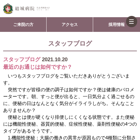
togg
ご来院の方
アクセス
採用情報
navi
スタッフブログ
スタッフブログ
2021.10.20
最近のお通じは如何ですか？
いつもスタッフブログをご覧いただきありがとうございま
す。
突然ですが皆様の便の調子は如何ですか？便は健康のバロメ
ーターです。朝、すっと便が出ると、一日気分よく過ごせるの
に、便秘の日はなんとなく気分がイライラしがち。そんなこと
ありませんか？
便秘とは便が硬くなり排便しにくくなる状態です。また便秘
には機能性便秘、器質的便秘、症候性便秘、薬剤性便秘の4つの
タイプがあるそうです。
1.機能性便秘：大腸の働きの異常が原因もので4種類に分類さ