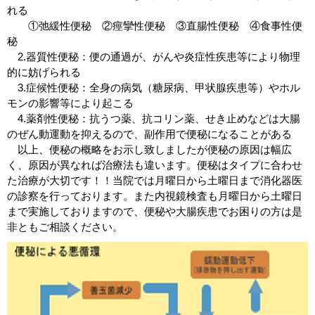
れる
①弛緩性便秘 ②痙攣性便秘 ③直腸性便秘 ④食事性便
秘
2.器質性便秘：便の通過が、がんや炎症性疾患等により物理
的に妨げられる
3.症候性便秘：全身の病気（糖尿病、甲状腺疾患等）やホル
モンの影響等により起こる
4.薬剤性便秘：抗うつ薬、抗コリン薬、せき止めなどは大腸
のぜん動運動を抑えるので、副作用で便秘になることがある
以上、便秘の概略をお示し致しましたが便秘の原因は幅広
く、原因が異なれば治療法も違います。便秘はタイプに合わせ
た治療が大切です！！当院では月曜日から土曜日まで消化器医
の診察を行っております。また内視鏡検査も月曜日から土曜日
まで実施しておりますので、便秘や大腸疾患でお困りの方は是
非ともご相談ください。