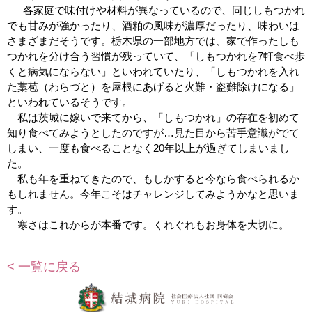
各家庭で味付けや材料が異なっているので、同じしもつかれ
でも甘みが強かったり、酒粕の風味が濃厚だったり、味わいは
さまざまだそうです。栃木県の一部地方では、家で作ったしも
つかれを分け合う習慣が残っていて、「しもつかれを7軒食べ歩
くと病気にならない」といわれていたり、「しもつかれを入れ
た藁苞（わらづと）を屋根にあげると火難・盗難除けになる」
といわれているそうです。
私は茨城に嫁いで来てから、「しもつかれ」の存在を初めて
知り食べてみようとしたのですが…見た目から苦手意識がでて
しまい、一度も食べることなく20年以上が過ぎてしまいまし
た。
私も年を重ねてきたので、もしかすると今なら食べられるか
もしれません。今年こそはチャレンジしてみようかなと思いま
す。
寒さはこれからが本番です。くれぐれもお身体を大切に。
< 一覧に戻る