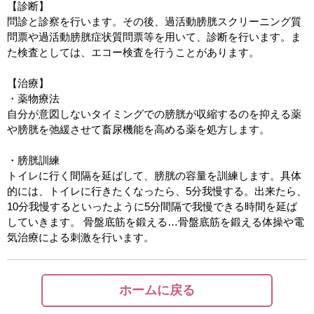
【診断】
問診と診察を行います。その後、過活動膀胱スクリーニング質
問票や過活動膀胱症状質問票等を用いて、診断を行います。ま
た検査としては、エコー検査を行うことがあります。
【治療】
・薬物療法
自分が意図しないタイミングでの膀胱が収縮するのを抑える薬
や膀胱を弛緩させて畜尿機能を高める薬を処方します。
・膀胱訓練
トイレに行く間隔を延ばして、膀胱の容量を訓練します。具体
的には、トイレに行きたくなったら、5分我慢する。出来たら、
10分我慢するといったように5分間隔で我慢できる時間を延ば
していきます。 骨盤底筋を鍛える…骨盤底筋を鍛える体操や電
気治療による刺激を行います。
ホームに戻る