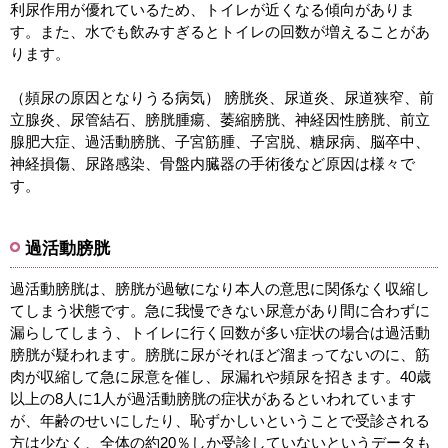
利尿作用が優れているため、トイレが近くなる傾向がありま
す。また、水でも飲みすぎるとトイレの回数が増えることがあ
ります。
（頻尿の原因となりうる病気） 膀胱炎、尿道炎、尿道狭窄、前
立腺炎、尿管結石、膀胱腫瘍、萎縮膀胱、神経因性膀胱、前立
腺肥大症、過活動膀胱、子宮筋腫、子宮脱、糖尿病、脳卒中、
神経損傷、尿路感染、骨盤内臓器の手術後など原因は様々で
す。
過活動膀胱
過活動膀胱は、膀胱が過敏になり本人の意思に関係なく収縮し
てしまう状態です。急に我慢できない尿意があり間に合わずに
漏らしてしまう、トイレに行く回数が多い症状の場合は過活動
膀胱が疑われます。膀胱に尿がそれほど溜まってないのに、筋
肉が収縮して急に尿意を催し、尿漏れや頻尿を招きます。40歳
以上の8人に1人が過活動膀胱の症状があるといわれています
が、年齢のせいにしたり、恥ずかしいということで受診される
方は少なく、全体の約20％しか受診していないというデータも