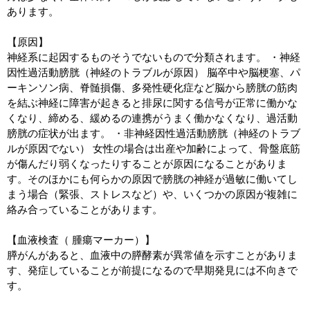
あります。
【原因】
神経系に起因するものそうでないもので分類されます。 ・神経
因性過活動膀胱（神経のトラブルが原因） 脳卒中や脳梗塞、パ
ーキンソン病、脊髄損傷、多発性硬化症など脳から膀胱の筋肉
を結ぶ神経に障害が起きると排尿に関する信号が正常に働かな
くなり、締める、緩めるの連携がうまく働かなくなり、過活動
膀胱の症状が出ます。 ・非神経因性過活動膀胱（神経のトラブ
ルが原因でない） 女性の場合は出産や加齢によって、骨盤底筋
が傷んだり弱くなったりすることが原因になることがありま
す。そのほかにも何らかの原因で膀胱の神経が過敏に働いてし
まう場合（緊張、ストレスなど）や、いくつかの原因が複雑に
絡み合っていることがあります。
【血液検査（ 腫瘍マーカー）】
膵がんがあると、血液中の膵酵素が異常値を示すことがありま
す、発症していることが前提になるので早期発見には不向きで
す。