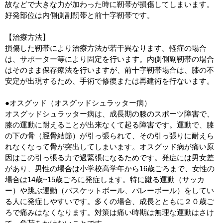
故などで大きな力が加わった時に靭帯が損傷してしまいます。
好発部位は内側側副靭帯と前十字靭帯です。
【治療方法】
損傷した靭帯により治療方法が若干異なります。軽症の場合
は、サポーター等により固定を行います。内側側副靭帯の場合
はそのまま保存療法を行いますが、前十字靭帯場合は、膝の不
安定が出現するため、手術で修復または再建術を行ないます。
●オスグッド（オスグッドシュラッター病）
オスグッドシュラッター病は、成長期の膝のスポーツ障害で、
膝の運動に耐えることが出来なくて起る障害です。運動で、膝
の下の骨（脛骨結節）が引っ張られて、その引っ張りに耐えら
れなくなって骨が突出してしまいます。オスグッド病が痛い原
因はこの引っ張る力で過緊張になるためです。発症には男女差
があり、男性の場合は小学校高学年から16歳ごろまで、女性の
場合は14歳~15歳ごろに発症します。特に蹴る運動（サッカ
ー）や跳ぶ運動（バスケットボール、バレーボール）をしてい
る人に発症しやすいです。多くの場合、成長とともに２０歳ご
ろで痛みはなくなります。対策は痛い時期は無理な運動はさけ