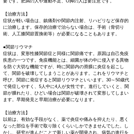
要です。肥満の人や運動不足、O脚の人は要注意です。
【治療方法】
症状が軽い場合は、鎮痛剤や関節内注射、リハビリなど保存的
に治療します。保存的治療で治らない場合は、手術（骨切り
術、人工膝関節置換術等）が必要になることもあります。
●関節リウマチ
症状は、変形性膝関節症と同様に関節痛です。原因は自己免疫
疾患の一つです。免疫機能とは、細菌が体の中に侵入する異物
を防ぐ大切な機能ですが、時に関節内の滑膜に炎症を起こし
て、関節を破壊してしまうことがあります。これをリウマチと
呼び、関節に発症すると関節リウマチといいます。30～50歳代
で発症しやすく、5人中に4人が女性です。進行していくと、関
節が腫れたり、ひどい場合は関節が破壊されて変形してしまい
ます。早期発見と早期治療が必要になります。
【治療方法】
以前は、有効な手段がなく、薬で炎症や痛みを抑えたり、悪く
なった部位を手術で取り除くくらいしかできませんでした。し
かし、研究が進んだことで新しい薬が開発され、病気の進行を