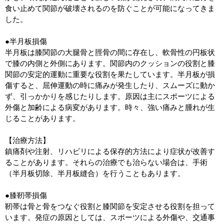
食い止めて関節が破壊されるのを防ぐことが可能になってきま
した。
●半月板損傷
半月板は膝関節の大腿骨と脛骨の間に存在し、軟骨性の円板状
で膝の内側と外側にあります。関節内のクッションの役割と膝
関節の安定的運動に重要な役割を果たしています。半月板が損
傷すると、屈伸運動の時に痛みが発生したり、スムーズに動か
ず、引っかかりを感じたりします。原因は主にスポーツによる
外傷と加齢による病変があります。時々、強い痛みと腫れが生
じることがあります。
【治療方法】
鎮痛剤や注射、リハビリによる保存的方法により症状が改善す
ることがあります。それらの治療でも治らない場合は、手術
（半月板切除、半月板縫合）を行うこともあります。
●膝靭帯損傷
靭帯は骨と骨をつなぐ役割と膝関節を安定させる役割を担って
います。発症の原因としては、スポーツによる外傷や、交通事