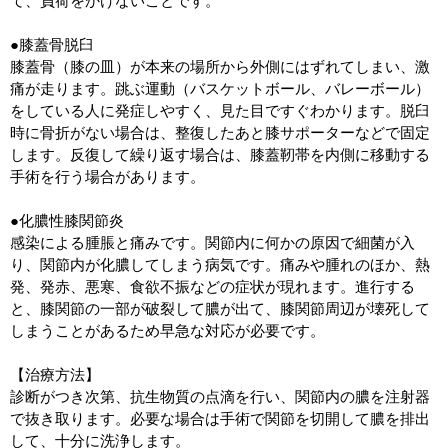
て、負荷をかけないことです。
●膝蓋骨脱臼
膝蓋骨（膝の皿）が本来の場所から外側にはずれてしまい、激
痛が走ります。跳ぶ運動（バスケットボール、バレーボール）
をしている人に発症しやすく、見た目ですぐわかります。脱臼
時に骨折がない場合は、整復したあと膝サポーターなどで固定
します。反復して繰り返す場合は、膝蓋靭帯を内側に移動する
手術を行う場合があります。
●化膿性膝関節炎
感染による腫脹と痛みです。関節内に何かの原因で細菌が入
り、関節内が化膿してしまう病気です。痛みや腫れのほか、熱
発、発赤、悪寒、食欲不振などの症状が現れます。進行する
と、膝関節の一部が破裂して膿が出て、膝関節周辺が壊死して
しまうことがあるため早急な対応が必要です。
【治療方法】
診断がつき次第、抗生物質の点滴を行い、関節内の膿を注射器
で抜き取ります。必要な場合は手術で関節を切開して膿を排出
して、十分に洗浄します。