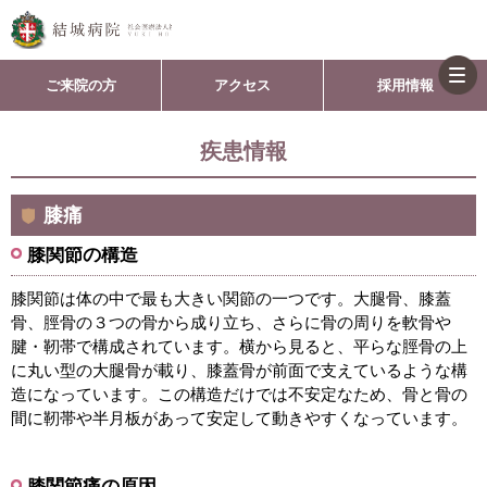
togg
ご来院の方
アクセス
採用情報
navi
疾患情報
膝痛
膝関節の構造
膝関節は体の中で最も大きい関節の一つです。大腿骨、膝蓋
骨、脛骨の３つの骨から成り立ち、さらに骨の周りを軟骨や
腱・靭帯で構成されています。横から見ると、平らな脛骨の上
に丸い型の大腿骨が載り、膝蓋骨が前面で支えているような構
造になっています。この構造だけでは不安定なため、骨と骨の
間に靭帯や半月板があって安定して動きやすくなっています。
膝関節痛の原因