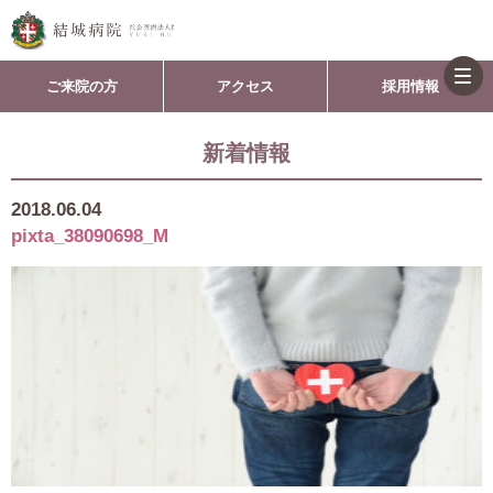
togg
ご来院の方
アクセス
採用情報
navi
新着情報
2018.06.04
pixta_38090698_M