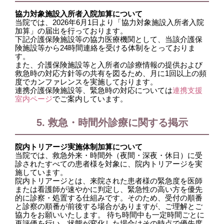
協力対象施設入所者入院加算について
当院では、2026年6月1日より「協力対象施設入所者入院
加算」の届出を行っております。
下記介護保険施設等の協力医療機関として、当該介護保
険施設等から24時間連絡を受ける体制をとっておりま
す。
また、介護保険施設等と入所者の診療情報の提供および
救急時の対応方針等の共有を図るため、月に1回以上の頻
度でカンファレンスを実施しております。
連携介護保険施設等、緊急時の対応については
連携支援
室内ページ
でご案内しています。
5. 救急・時間外診療に関する掲示
院内トリアージ実施体制加算について
当院では、救急外来・時間外（夜間・深夜・休日）に受
診されたすべての患者様を対象に、院内トリアージを実
施しています。
院内トリアージとは、来院された患者様の緊急度を医師
または看護師が速やかに判定し、緊急性の高い方を優先
的に診察・処置する仕組みです。そのため、受付の順番
と診察の順番が前後する場合がありますが、ご理解とご
協力をお願いいたします。 待ち時間中も一定時間ごとに
再評価を行い、状態が変化した場合はその時点で優先度