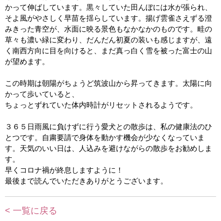
かって伸ばしています。黒々していた田んぼには水が張られ、
そよ風がやさしく早苗を揺らしています。揚げ雲雀さえずる澄
みきった青空が、水面に映る景色もなかなかのものです。畦の
草々も濃い緑に変わり、だんだん初夏の装いも感じますが、遠
く南西方向に目を向けると、まだ真っ白く雪を被った富士の山
が望めます。
この時期は朝陽がちょうど筑波山から昇ってきます。太陽に向
かって歩いていると、
ちょっとずれていた体内時計がリセットされるようです。
３６５日雨風に負けずに行う愛犬との散歩は、私の健康法のひ
とつです。自粛要請で身体を動かす機会が少なくなっていま
す。天気のいい日は、人込みを避けながらの散歩をお勧めしま
す。
早くコロナ禍が終息しますように！
最後まで読んでいただきありがとうございます。
< 一覧に戻る