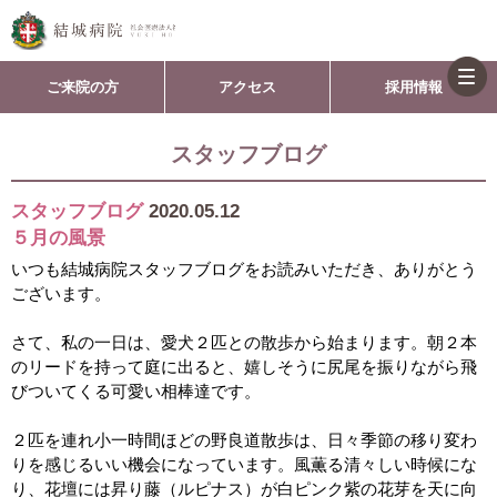
togg
ご来院の方
アクセス
採用情報
navi
スタッフブログ
スタッフブログ
2020.05.12
５月の風景
いつも結城病院スタッフブログをお読みいただき、ありがとう
ございます。
さて、私の一日は、愛犬２匹との散歩から始まります。朝２本
のリードを持って庭に出ると、嬉しそうに尻尾を振りながら飛
びついてくる可愛い相棒達です。
２匹を連れ小一時間ほどの野良道散歩は、日々季節の移り変わ
りを感じるいい機会になっています。風薫る清々しい時候にな
り、花壇には昇り藤（ルピナス）が白ピンク紫の花芽を天に向