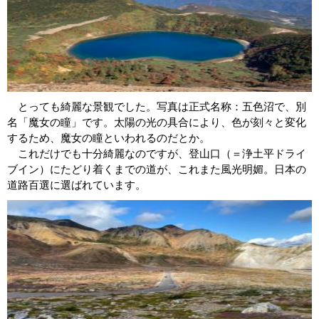
とっても綺麗な景観でした。写真は正式名称：五色沼で、別
名「魔女の瞳」です。太陽の光の具合により、色が刻々と変化
するため、魔女の瞳といわれるのだとか。
これだけでも十分綺麗なのですが、登山口（＝浄土平ドライ
ブイン）にたどり着くまでの道が、これまた風光明媚。日本の
道路百選に選ばれています。