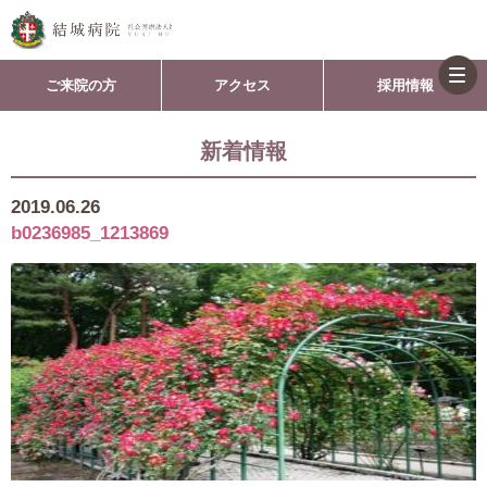
togg
ご来院の方
アクセス
採用情報
navi
新着情報
2019.06.26
b0236985_1213869