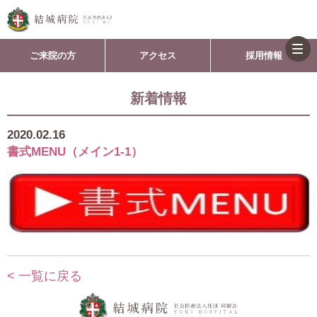
togg
ご来院の方
アクセス
採用情報
navi
新着情報
2020.02.16
書式MENU（メイン1-1）
< 一覧に戻る