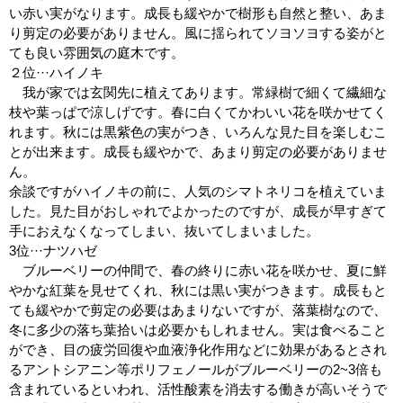
い赤い実がなります。成長も緩やかで樹形も自然と整い、あま
り剪定の必要がありません。風に揺られてソヨソヨする姿がと
ても良い雰囲気の庭木です。
２位···ハイノキ
我が家では玄関先に植えてあります。常緑樹で細くて繊細な
枝や葉っぱで涼しげです。春に白くてかわいい花を咲かせてく
れます。秋には黒紫色の実がつき、いろんな見た目を楽しむこ
とが出来ます。成長も緩やかで、あまり剪定の必要がありませ
ん。
余談ですがハイノキの前に、人気のシマトネリコを植えていま
した。見た目がおしゃれでよかったのですが、成長が早すぎて
手におえなくなってしまい、抜いてしまいました。
3位···ナツハゼ
ブルーベリーの仲間で、春の終りに赤い花を咲かせ、夏に鮮
やかな紅葉を見せてくれ、秋には黒い実がつきます。成長もと
ても緩やかで剪定の必要はあまりないですが、落葉樹なので、
冬に多少の落ち葉拾いは必要かもしれません。実は食べること
ができ、目の疲労回復や血液浄化作用などに効果があるとされ
るアントシアニン等ポリフェノールがブルーベリーの2~3倍も
含まれているといわれ、活性酸素を消去する働きが高いそうで