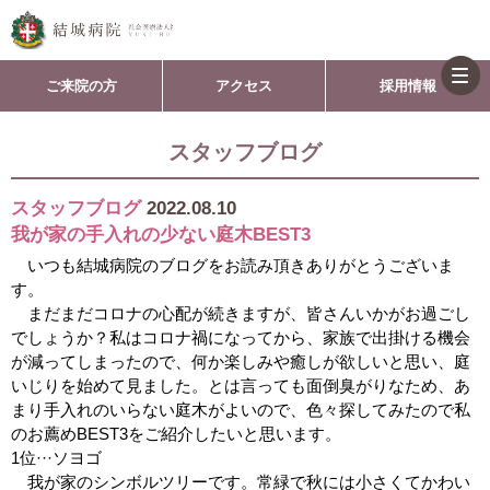
togg
ご来院の方
アクセス
採用情報
navi
スタッフブログ
スタッフブログ
2022.08.10
我が家の手入れの少ない庭木BEST3
いつも結城病院のブログをお読み頂きありがとうございま
す。
まだまだコロナの心配が続きますが、皆さんいかがお過ごし
でしょうか？私はコロナ禍になってから、家族で出掛ける機会
が減ってしまったので、何か楽しみや癒しが欲しいと思い、庭
いじりを始めて見ました。とは言っても面倒臭がりなため、あ
まり手入れのいらない庭木がよいので、色々探してみたので私
のお薦めBEST3をご紹介したいと思います。
1位···ソヨゴ
我が家のシンボルツリーです。常緑で秋には小さくてかわい