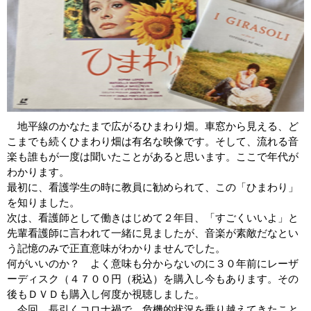
地平線のかなたまで広がるひまわり畑。車窓から見える、ど
こまでも続くひまわり畑は有名な映像です。そして、流れる音
楽も誰もが一度は聞いたことがあると思います。ここで年代が
わかります。
最初に、看護学生の時に教員に勧められて、この「ひまわり」
を知りました。
次は、看護師として働きはじめて２年目、「すごくいいよ」と
先輩看護師に言われて一緒に見ましたが、音楽が素敵だなとい
う記憶のみで正直意味がわかりませんでした。
何がいいのか？ よく意味も分からないのに３０年前にレーザ
ーディスク（４７００円（税込）を購入し今もあります。その
後もＤＶＤも購入し何度か視聴しました。
今回、長引くコロナ禍で、危機的状況を乗り越えてきたこと