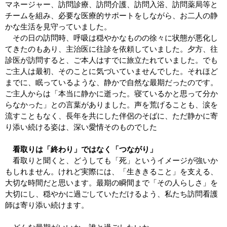
マネージャー、訪問診療、訪問介護、訪問入浴、訪問薬局等と
チームを組み、必要な医療的サポートをしながら、お二人の静
かな生活を見守っていました。
その日の訪問時、呼吸は穏やかなものの徐々に状態が悪化し
てきたのもあり、主治医に往診を依頼していました。夕方、往
診医が訪問すると、ご本人はすでに旅立たれていました。でも
ご主人は最初、そのことに気づいていませんでした。それほど
までに、眠っているような、静かで自然な最期だったのです。
ご主人からは「本当に静かに逝った。寝ているかと思って分か
らなかった」との言葉がありました。声を荒げることも、涙を
流すこともなく、長年を共にした伴侶のそばに、ただ静かに寄
り添い続ける姿は、深い愛情そのものでした
看取りは「終わり」ではなく「つながり」
看取りと聞くと、どうしても「死」というイメージが強いか
もしれません。けれど実際には、「生ききること」を支える、
大切な時間だと思います。最期の瞬間まで「その人らしさ」を
大切にし、穏やかに過ごしていただけるよう、私たち訪問看護
師は寄り添い続けます。