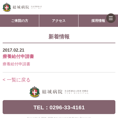
togg
ご来院の方
アクセス
採用情報
navi
新着情報
2017.02.21
療養給付申請書
療養給付申請書
< 一覧に戻る
TEL：0296-33-4161