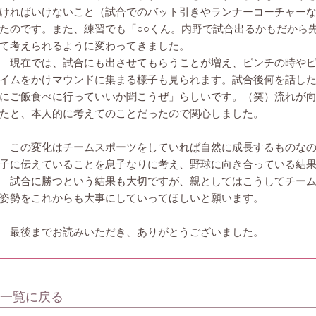
ければいけないこと（試合でのバット引きやランナーコーチャー
たのです。また、練習でも「○○くん。内野で試合出るかもだから
て考えられるように変わってきました。
現在では、試合にも出させてもらうことが増え、ピンチの時やピ
イムをかけマウンドに集まる様子も見られます。試合後何を話し
にご飯食べに行っていいか聞こうぜ」らしいです。（笑）流れが
たと、本人的に考えてのことだったので関心しました。
この変化はチームスポーツをしていれば自然に成長するものなの
子に伝えていることを息子なりに考え、野球に向き合っている結
試合に勝つという結果も大切ですが、親としてはこうしてチーム
姿勢をこれからも大事にしていってほしいと願います。
最後までお読みいただき、ありがとうございました。
 一覧に戻る