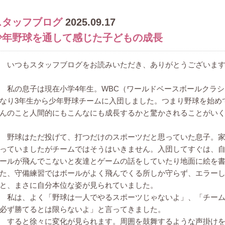
スタッフブログ
2025.09.17
少年野球を通して感じた子どもの成長
いつもスタッフブログをお読みいただき、ありがとうございま
私の息子は現在小学4年生。WBC（ワールドベースボールクラシ
なり3年生から少年野球チームに入団しました。つまり野球を始め
んのこと人間的にもこんなにも成長するかと驚かされることがい
野球はただ投げて、打つだけのスポーツだと思っていた息子。家
っていましたがチームではそうはいきません。入団してすぐは、
ールが飛んでこないと友達とゲームの話をしていたり地面に絵を
た、守備練習ではボールがよく飛んでくる所しか守らず、エラー
と、まさに自分本位な姿が見られていました。
私は、よく「野球は一人でやるスポーツじゃないよ」、「チーム
必ず勝てるとは限らないよ」と言ってきました。
すると徐々に変化が見られます。周囲を鼓舞するような声掛けを