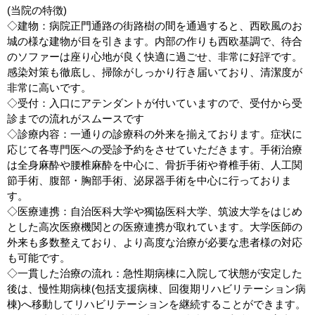
(当院の特徴)
◇建物：病院正門通路の街路樹の間を通過すると、西欧風のお
城の様な建物が目を引きます。内部の作りも西欧基調で、待合
のソファーは座り心地が良く快適に過ごせ、非常に好評です。
感染対策も徹底し、掃除がしっかり行き届いており、清潔度が
非常に高いです。
◇受付：入口にアテンダントが付いていますので、受付から受
診までの流れがスムースです
◇診療内容：一通りの診療科の外来を揃えております。症状に
応じて各専門医への受診予約をさせていただきます。手術治療
は全身麻酔や腰椎麻酔を中心に、骨折手術や脊椎手術、人工関
節手術、腹部・胸部手術、泌尿器手術を中心に行っておりま
す。
◇医療連携：自治医科大学や獨協医科大学、筑波大学をはじめ
とした高次医療機関との医療連携が取れています。大学医師の
外来も多数整えており、より高度な治療が必要な患者様の対応
も可能です。
◇一貫した治療の流れ：急性期病棟に入院して状態が安定した
後は、慢性期病棟(包括支援病棟、回復期リハビリテーション病
棟)へ移動してリハビリテーションを継続することができます。