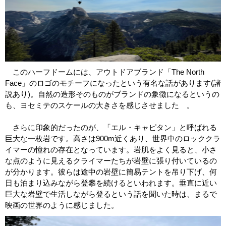
このハーフドームには、アウトドアブランド「The North
Face」のロゴのモチーフになったという有名な話があります(諸
説あり)。自然の造形そのものがブランドの象徴になるというの
も、ヨセミテのスケールの大きさを感じさせました 。
さらに印象的だったのが、「エル・キャピタン」と呼ばれる
巨大な一枚岩です。高さは900m近くあり、世界中のロッククラ
イマーの憧れの存在となっています。岩肌をよく見ると、小さ
な点のように見えるクライマーたちが岩壁に張り付いているの
が分かります。彼らは途中の岩壁に簡易テントを吊り下げ、何
日も泊まり込みながら登攀を続けるといわれます。垂直に近い
巨大な岩壁で生活しながら登るという話を聞いた時は、まるで
映画の世界のように感じました。