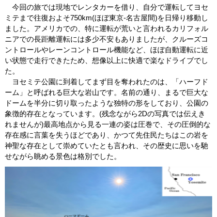
今回の旅では現地でレンタカーを借り、自分で運転してヨセ
ミテまで往復およそ750km(ほぼ東京-名古屋間)を日帰り移動し
ました。アメリカでの、特に運転が荒いと言われるカリフォル
ニアでの長距離運転には多少不安もありましたが、クルーズコ
ントロールやレーンコントロール機能など、ほぼ自動運転に近
い状態で走行できたため、想像以上に快適で楽なドライブでし
た。
ヨセミテ公園に到着してまず目を奪われたのは、「ハーフド
ーム」と呼ばれる巨大な岩山です。名前の通り、まるで巨大な
ドームを半分に切り取ったような独特の形をしており、公園の
象徴的存在となっています。(残念ながら2Dの写真では伝えき
れませんが)最高地点から見る一連の姿は圧巻で、その圧倒的な
存在感に言葉を失うほどであり、かつて先住民たちはこの岩を
神聖な存在として崇めていたとも言われ、その歴史に思いを馳
せながら眺める景色は格別でした。