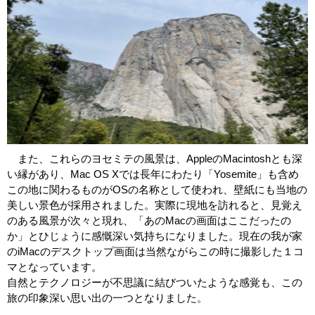
また、これらのヨセミテの風景は、AppleのMacintoshとも深
い縁があり、Mac OS Xでは長年にわたり「Yosemite」も含め
この地に関わるものがOSの名称として使われ、壁紙にも当地の
美しい景色が採用されました。実際に現地を訪れると、見覚え
のある風景が次々と現れ、「あのMacの画面はここだったの
か」とひじょうに感慨深い気持ちになりました。現在の我が家
のiMacのデスクトップ画面は当然ながらこの時に撮影した１コ
マとなっています。
自然とテクノロジーが不思議に結びついたような感覚も、この
旅の印象深い思い出の一つとなりました。