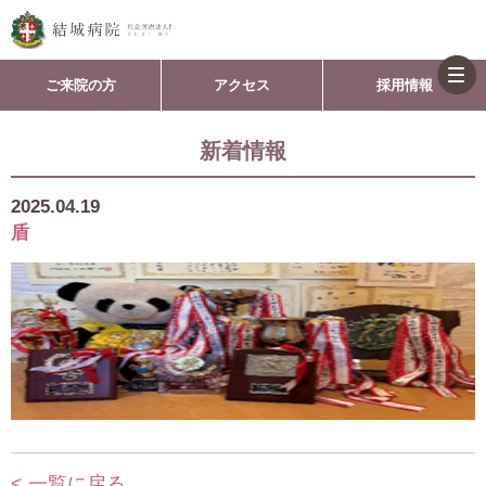
togg
ご来院の方
アクセス
採用情報
navi
新着情報
2025.04.19
盾
< 一覧に戻る